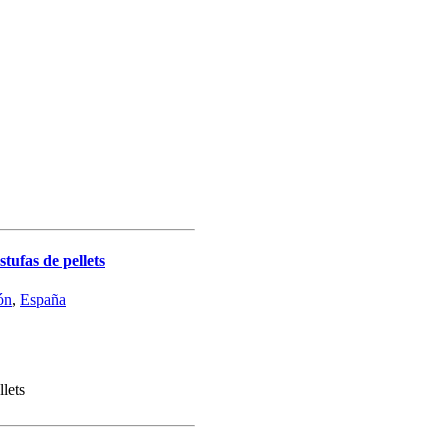
ufas de pellets
ón
,
España
llets