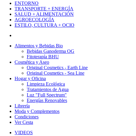
ENTORNO
TRANSPORTE + ENERGÍA
SALUD + ALIMENTACIÓN
AGROECOLOGÍA
ESTILO, CULTURA + OCIO
Alimentos y Bebidas Bio
Bebidas Ganoderma OG
Fitoterapía BHU
Cosmética y Aseo
Original Cosmetics - Earth Line
Original Cosmetics - Sea Line
Hogar y Oficina
Limpieza Ecológica
Tratamientos de Agua
Luz "Full Spectrum"
Energías Renovables
Librería
Moda y Complementos
Condiciones
Ver Cesta
VIDEOS