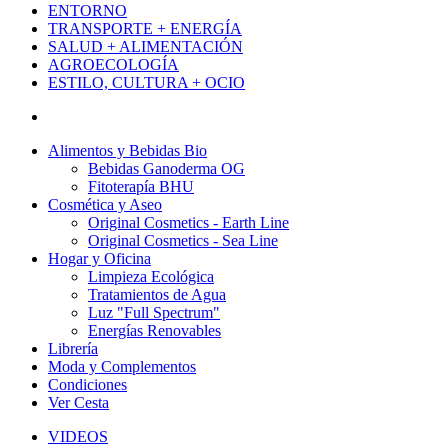
ENTORNO
TRANSPORTE + ENERGÍA
SALUD + ALIMENTACIÓN
AGROECOLOGÍA
ESTILO, CULTURA + OCIO
Alimentos y Bebidas Bio
Bebidas Ganoderma OG
Fitoterapía BHU
Cosmética y Aseo
Original Cosmetics - Earth Line
Original Cosmetics - Sea Line
Hogar y Oficina
Limpieza Ecológica
Tratamientos de Agua
Luz "Full Spectrum"
Energías Renovables
Librería
Moda y Complementos
Condiciones
Ver Cesta
VIDEOS