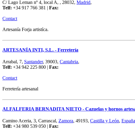
C/ Lago Leman nº 4, local A, , 28032,
Madrid
,
Telf:
+34 917 766 381 |
Fax:
Contact
Artesanía Forja artistíca.
ARTESANÍA INTI, S.L. - Ferretería
Arrabal, 7,
Santander
, 39003,
Cantabria
,
Telf:
+34 942 225 800 |
Fax:
Contact
Ferretería artesanal
ALFALFERIA BERNADITA NIETO - Cazuelas y hornos artesan
Camino Aceria, 3, Carrascal,
Zamora
, 49193,
Castilla y León
,
Españ
Telf:
+34 980 539 050 |
Fax: