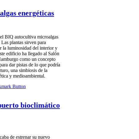
 algas energéticas
 del BIQ autocultiva microalgas
. Las plantas sirven para
r la luminosidad del interior y
te edificio ha llegado al Salón
 Hamburgo como un concepto
para dar pistas de lo que podría
uturo, una simbiosis de la
ética y medioambiental.
puerto bioclimático
acaba de estrenar su nuevo