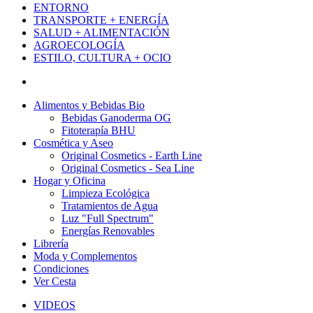
ENTORNO
TRANSPORTE + ENERGÍA
SALUD + ALIMENTACIÓN
AGROECOLOGÍA
ESTILO, CULTURA + OCIO
Alimentos y Bebidas Bio
Bebidas Ganoderma OG
Fitoterapía BHU
Cosmética y Aseo
Original Cosmetics - Earth Line
Original Cosmetics - Sea Line
Hogar y Oficina
Limpieza Ecológica
Tratamientos de Agua
Luz "Full Spectrum"
Energías Renovables
Librería
Moda y Complementos
Condiciones
Ver Cesta
VIDEOS