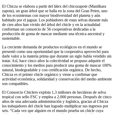
El Chicza se elabora a partir del látex del chicozapote (Manilkara
zapota), un gran árbol que se halla en la zona del Gran Peten, uno
de los ecosistemas con mayor biodiversidad del planeta y aún
habitado por el jaguar. Los pobladores de estas selvas durante más
de cien años han vivido del árbol del chicle y en la actualidad
conforman un consorcio de 56 cooperativas dedicadas a la
producción de goma de mascar mediante una técnica ancestral y
sustentable.
La creciente demanda de productos ecológicos en el mundo se
presentó como una oportunidad que la cooperativa aprovechó para
darle valor a la materia prima que durante un siglo había vendido sin
tratar. Así, hace cinco años la colectividad se propuso adquirir el
conocimiento y los medios para producir una goma de mascar 100%
natural, biodegradable y con certificación orgánica. De hecho,
Chicza es el primer chicle orgánico y viene a confirmar que
actividad económica, solidaridad y conservación del medio ambiente
son compatibles.
El Consorcio Chiclero explota 1,3 millones de hectáreas de selva
tropical con sello FSC y emplea a 2.000 personas. Después de cinco
años de una adecuada administración y logística, gracias al Chicza
los trabajadores del chicle han logrado multiplicar sus ingresos por
seis. “Cada vez que alguien en el mundo prueba un chicle cuya