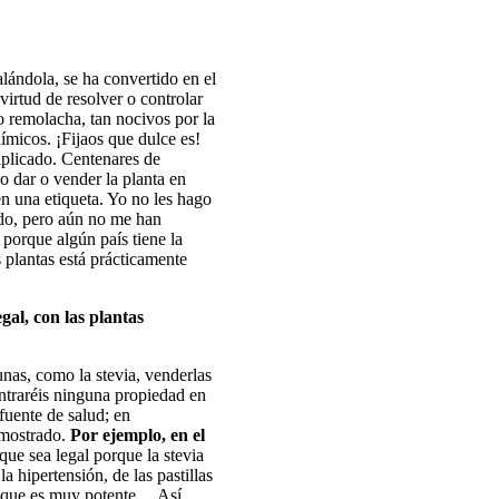
alándola, se ha convertido en el
irtud de resolver o controlar
 o remolacha, tan nocivos por la
uímicos. ¡Fijaos que dulce es!
iplicado. Centenares de
o dar o vender la planta en
n una etiqueta. Yo no les hago
ado, pero aún no me han
porque algún país tiene la
s plantas está prácticamente
gal, con las plantas
nas, como la stevia, venderlas
ontraréis ninguna propiedad en
fuente de salud; en
emostrado.
Por ejemplo, en el
que sea legal porque la stevia
la hipertensión, de las pastillas
r, que es muy potente… Así