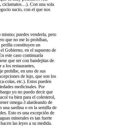
na, ciclamatos…). Con una sola
egocio sucio, con el que nos
lo mismo; puedes venderla, pero
pero que no me lo prohíban,
 perilla constituyen un
 el Gobierno, en el supuesto de
En este caso continuaría
iene que ser con bandejitas de
 a los restaurantes,
je prohíbe, en uno de sus
excepciones de lujo, que son los
ca-colas, etc.). Estos pueden
piedades medicinales. Por
embargo yo no puedo decir que
acol va bien para el colesterol,
tener omega-3 alardeando de
n una sardina o en la semilla de
ades. Esto es una excepción de
 aguas minerales es tan fuerte
 hacen las leyes a su medida.