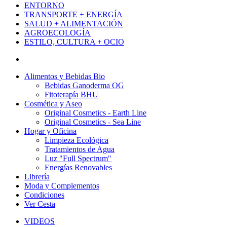
ENTORNO
TRANSPORTE + ENERGÍA
SALUD + ALIMENTACIÓN
AGROECOLOGÍA
ESTILO, CULTURA + OCIO
Alimentos y Bebidas Bio
Bebidas Ganoderma OG
Fitoterapía BHU
Cosmética y Aseo
Original Cosmetics - Earth Line
Original Cosmetics - Sea Line
Hogar y Oficina
Limpieza Ecológica
Tratamientos de Agua
Luz "Full Spectrum"
Energías Renovables
Librería
Moda y Complementos
Condiciones
Ver Cesta
VIDEOS