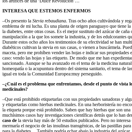
los artífices de una ‘Dulce Revolución’…
INTERESA QUE ESTEMOS ENFERMOS
–Os presento la
Stevia rebaudiana
. Tras ocho años cultivándola y reg
emblema de mi lucha. Es una planta de origen paraguayo que tiene la v
la diabetes, entre otras cosas. Es el mejor sustituto del azúcar de caña
manipulación a la que los somete la industria, y de los edulcorantes q
Durante estos ocho años los testimonios de su efectividad se han mult
diabéticos cultivan la stevia en sus casas, o vienen a buscármela. Pued
maceta, pero me prohíben vender las hojas e indicar sus propiedades e
caso: vendo las hojas y las etiqueto. De modo que me han expedient
sancionado. Aunque se ha avanzado en el tema de la medicina natural 
homeopatía o la acupuntura dentro del sistema sanitario, el tema de la
igual en toda la Comunidad Europea:muy perseguido.
–¿Cuál es el problema que enfrentamos, desde el punto de vista le
medicinales?
–Que está prohibido etiquetarlas con sus propiedades sanadoras y algu
y etiquetarlas como hierbas medicinales. En una herboristería no enc
la etiqueta
porque está prohibido. Saben que hay hierbas que son una 
muchísimos casos hay investigaciones científicas detrás que lo han d
caso de
la stevia hay más de 50 estudios publicados. Pero no interesa 
mermaría el negocio de las insulinas transgénicas, de las pastillas para 
para la diabetes… También podría echar abajo la industria del azúca