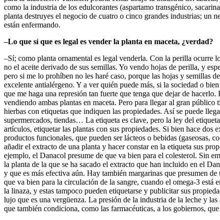
como la industria de los edulcorantes (aspartamo transgénico, sacari
planta destruyes el negocio de cuatro o cinco grandes industrias; un n
están enfermando.
–Lo que sí que es legal es vender la planta en maceta, ¿verdad?
–Sí; como planta ornamental es legal venderla. Con la perilla ocurre 
no el aceite derivado de sus semillas. Yo vendo hojas de perilla, y es
pero si me lo prohíben no les haré caso, porque las hojas y semillas de
excelente antialérgeno. Y a ver quién puede más, si la sociedad o bien
que me haga una represión tan fuerte que tenga que dejar de hacerlo. 
vendiendo ambas plantas en maceta. Pero para llegar al gran público t
hierbas con etiquetas que indiquen las propiedades. Así se puede llegar
supermercados, tiendas… La etiqueta es clave, pero la ley del etiqueta
artículos, etiquetar las plantas con sus propiedades. Si bien hace dos 
productos funcionales, que pueden ser lácteos o bebidas (gaseosas, co
añadir el extracto de una planta y hacer constar en la etiqueta sus pro
ejemplo, el Danacol presume de que va bien para el colesterol. Sin 
la planta de la que se ha sacado el extracto que han incluido en el Dan
y que es más efectiva aún. Hay también margarinas que presumen de 
que va bien para la circulación de la sangre, cuando el omega-3 está e
la linaza, y estas tampoco pueden etiquetarse y publicitar sus propied
lujo que es una vergüenza. La presión de la industria de la leche y las
que también condiciona, como las farmacéuticas, a los gobiernos, que