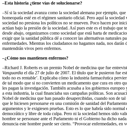
–Esta historia ¿tiene vías de solucionarse?
–Sí si la sociedad avanza como la sociedad alemana por ejemplo, que
homeopatía esté en el régimen sanitario oficial. Pero aquí la sociedad
sociedad no presiona los políticos no se mueven. Poco hacen por inic
actúan bajo la presión de la sociedad. Así pues este es el trabajo que 
desde abajo, organizarnos como sociedad que está harta de medicacione
exigir que la sanidad pública dé a conocer las alternativas naturales pa
enfermedades. Mientras los ciudadanos no hagamos nada, nos darán 
mantendrán vivos pero enfermos.
–¿Cómo nos mantienen enfermos?
–Richard J. Roberts es un premio Nobel de medicina que fue entrevis
Vanguardia
el día 27 de julio de 2007. El título que le pusieron fue e
todo no es rentable’. Explicaba cómo la industria farmacéutica pervier
de tal modo que si no convierten un medicamento que cura en otro qu
les pagan la investigación. También acusaba a los gobiernos europeo 
a esta industria, la cual financiaba sus campañas políticas. Son acus
Nobel de medicina que han pasado desapercibidas, cuando son de tal c
que le hiciesen personarse en una comisión de sanidad del Parlamento 
argumentos y le exigiesen pruebas. Esto es lo que habría sido normal 
democrático y libre de toda culpa. Pero ni la sociedad hemos sido vali
hombre se personase ante el Parlamento ni el Gobierno ha dicho nada.
denuncia este hombre puede ser cierto. “Provocar enfermedades, en v