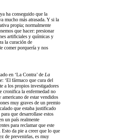
 ya ha conseguido que la
 va mucho más atrasada. Y si la
iativa propia; normalmente
tenemos que hacer: presionar
s artificiales y químicas y
ra la curación de
de comer porquería y nos
tado en ‘La Contra’ de
La
ste: ‘El fármaco que cura del
te a los propios investigadores
e cronifica la enfermedad no
y americano de estar vendidos
aciones muy graves de un premio
alado que estaba justificado
para que desarrollase estos
en un país realmente
entes para reclamar que este
 Esto da pie a creer que lo que
ez de prevenirlas, es muy